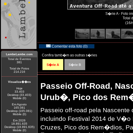
S�rie A - Foto 
Total 
(16/
Comentar esta foto (0)
LambeLambe.com
Confira tamb�m as outras s�ries
Total de Eventos
381
S�rie A
S�rie B
Total de Fotos
214.216
Visualiza��es
Passeio Off-Road, Nasc
Hoje
33.403
Urub�, Pico dos Rem
Desktop (33.403)
Mobile (0)
Em Agosto
165.081
Passeio off-road pela Nascente 
Desktop (165.081)
Mobile (0)
incluindo Festival 2014 de V�o
Em 2026
18.891.635
Cruzes, Pico dos Rem�dios, Pa
Desktop (18.891.635)
Mobile (0)