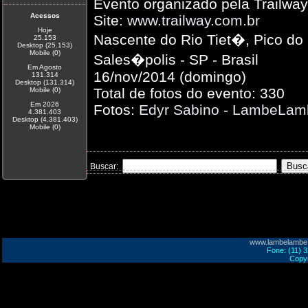
Evento organizado pela Trailway
Acessos
Site:
www.trailway.com.br
Hoje
Nascente do Rio Tiet�, Pico d
25.153
Desktop (25.153)
Mobile (0)
Sales�polis - SP - Brasil
Em Agosto
16/nov/2014 (domingo)
131.314
Desktop (131.314)
Total de fotos do evento: 330
Mobile (0)
Em 2026
Fotos:
Edyr Sabino - LambeLa
4.381.403
Desktop (4.381.403)
Mobile (0)
Buscar:
www.lambelambe
Fone: (11) 
Copyr