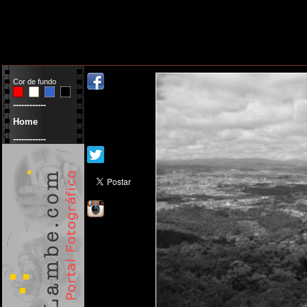
Cor de fundo
------------
Home
------------