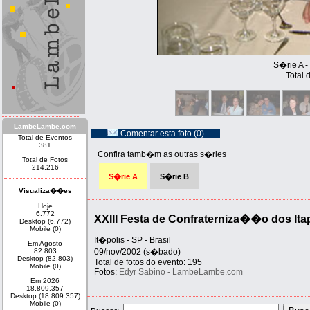
S�rie A -
Total 
LambeLambe.com
Comentar esta foto (0)
Total de Eventos
381
Confira tamb�m as outras s�ries
Total de Fotos
214.216
S�rie A
S�rie B
Visualiza��es
Hoje
6.772
XXIII Festa de Confraterniza��o dos Ita
Desktop (6.772)
Mobile (0)
It�polis - SP - Brasil
Em Agosto
82.803
09/nov/2002 (s�bado)
Desktop (82.803)
Total de fotos do evento: 195
Mobile (0)
Fotos:
Edyr Sabino - LambeLambe.com
Em 2026
18.809.357
Desktop (18.809.357)
Mobile (0)