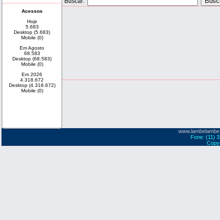
Buscar:
Acessos
Hoje
5.683
Desktop (5.683)
Mobile (0)
Em Agosto
68.583
Desktop (68.583)
Mobile (0)
Em 2026
4.318.672
Desktop (4.318.672)
Mobile (0)
www.lambelambe
Fone: (11) 
Copyr