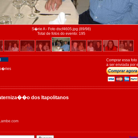
S�rie A - Foto dscf4605.jpg (89/98)
Total de fotos do evento: 195
)
Comprar essa foto
a ser enviada por e
s�ries
raterniza��o dos Itapolitanos
5
eLambe.com
Sele