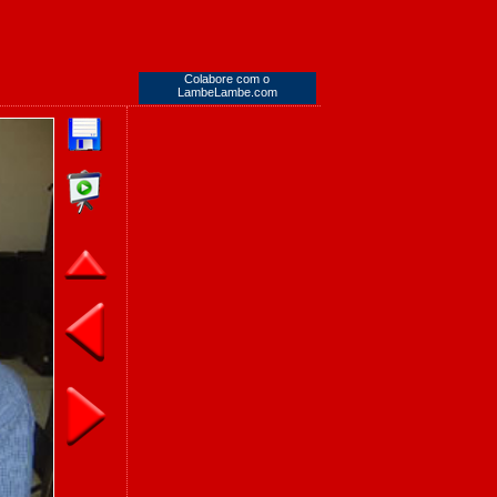
Colabore com o
LambeLambe.com