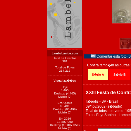
LambeLambe.com
Comentar esta foto (0
Total de Eventos
381
Confira tamb�m as outras 
Total de Fotos
214.216
S�rie A
S�rie B
Visualiza��es
Hoje
4.465
XXIII Festa de Conf
Desktop (4.465)
Mobile (0)
It�polis - SP - Brasil
Em Agosto
80.496
09/nov/2002 (s�bado)
Desktop (80.496)
Total de fotos do evento: 19
Mobile (0)
Fotos:
Edyr Sabino - Lamb
Em 2026
18.807.050
Desktop (18.807.050)
Mobile (0)