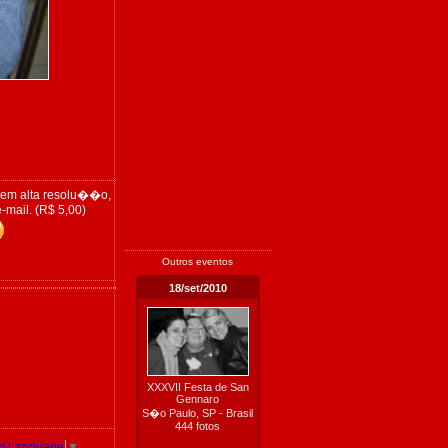
 em alta resolu��o,
-mail. (R$ 5,00)
Outros eventos
18/set/2010
XXXVII Festa de San
Gennaro
S�o Paulo, SP - Brasil
444 fotos
ct Language
▼