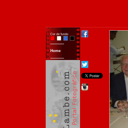
Cor de fundo
------------
Home
------------