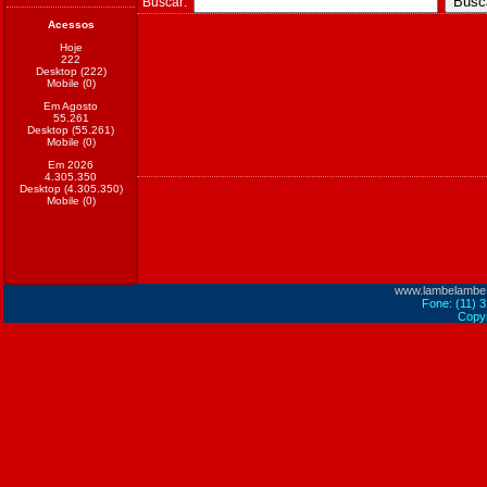
Buscar:
Acessos
Hoje
222
Desktop (222)
Mobile (0)
Em Agosto
55.261
Desktop (55.261)
Mobile (0)
Em 2026
4.305.350
Desktop (4.305.350)
Mobile (0)
www.lambelambe
Fone: (11) 
Copyr