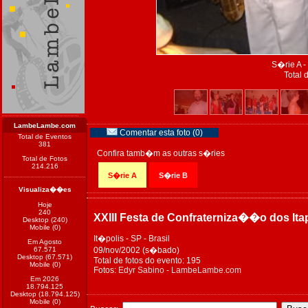
S�rie A -
Total 
LambeLambe.com
Comentar esta foto (0)
Total de Eventos
381
Confira tamb�m as outras s�ries
Total de Fotos
214.216
S�rie A
S�rie B
Visualiza��es
Hoje
240
XXIII Festa de Confraterniza��o dos Ita
Desktop (240)
Mobile (0)
It�polis - SP - Brasil
Em Agosto
67.571
09/nov/2002 (s�bado)
Desktop (67.571)
Total de fotos do evento: 195
Mobile (0)
Fotos:
Edyr Sabino - LambeLambe.com
Em 2026
18.794.125
Desktop (18.794.125)
Mobile (0)