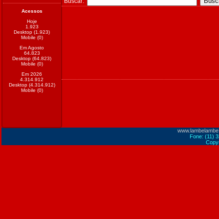
Buscar:
Acessos
Hoje
1.923
Desktop (1.923)
Mobile (0)
Em Agosto
64.823
Desktop (64.823)
Mobile (0)
Em 2026
4.314.912
Desktop (4.314.912)
Mobile (0)
www.lambelambe
Fone: (11) 
Copyr