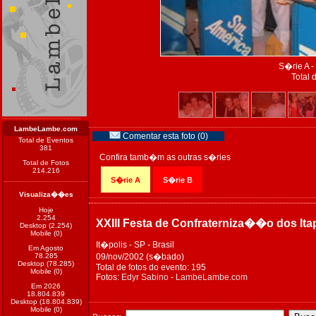
S�rie A -
Total 
LambeLambe.com
Comentar esta foto (0)
Total de Eventos
381
Confira tamb�m as outras s�ries
Total de Fotos
214.216
S�rie A
S�rie B
Visualiza��es
Hoje
2.254
XXIII Festa de Confraterniza��o dos Ita
Desktop (2.254)
Mobile (0)
It�polis - SP - Brasil
Em Agosto
78.285
09/nov/2002 (s�bado)
Desktop (78.285)
Total de fotos do evento: 195
Mobile (0)
Fotos:
Edyr Sabino - LambeLambe.com
Em 2026
18.804.839
Desktop (18.804.839)
Mobile (0)