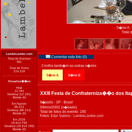
S�rie A -
Total 
LambeLambe.com
Comentar esta foto (0)
Total de Eventos
381
Confira tamb�m as outras s�ries
Total de Fotos
214.216
S�rie A
S�rie B
Visualiza��es
Hoje
12.181
XXIII Festa de Confraterniza��o dos Ita
Desktop (12.181)
Mobile (0)
It�polis - SP - Brasil
Em Agosto
88.212
09/nov/2002 (s�bado)
Desktop (88.212)
Total de fotos do evento: 195
Mobile (0)
Fotos:
Edyr Sabino - LambeLambe.com
Em 2026
18.814.766
Desktop (18.814.766)
Mobile (0)