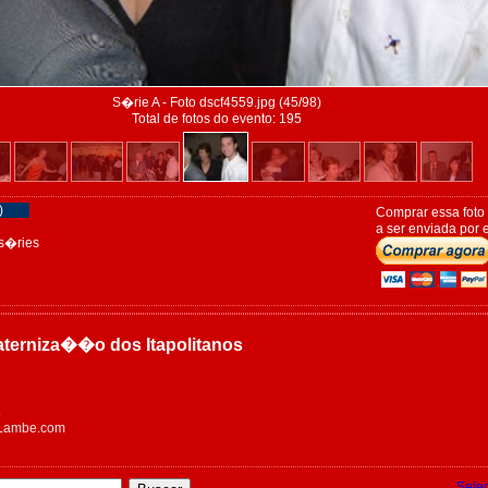
S�rie A - Foto dscf4559.jpg (45/98)
Total de fotos do evento: 195
)
Comprar essa foto
a ser enviada por e
s�ries
raterniza��o dos Itapolitanos
5
eLambe.com
Sele