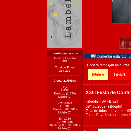
LambeLambe.com
Comentar esta foto (0
Total de Eventos
381
Confira tamb�m as outras 
Total de Fotos
214.216
S�rie A
S�rie B
Visualiza��es
Hoje
1.450
XXIII Festa de Conf
Desktop (1.450)
Mobile (0)
It�polis - SP - Brasil
Em Agosto
68.781
09/nov/2002 (s�bado)
Desktop (68.781)
Total de fotos do evento: 19
Mobile (0)
Fotos:
Edyr Sabino - Lamb
Em 2026
18.795.335
Desktop (18.795.335)
Mobile (0)