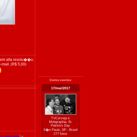
 em alta resolu��o,
-mail. (R$ 5,00)
Outros eventos
17/mar/2017
TVCerveja e
Mobgraphia, St.
Patricks Day
S�o Paulo, SP - Brasil
277 fotos
ct Language
▼