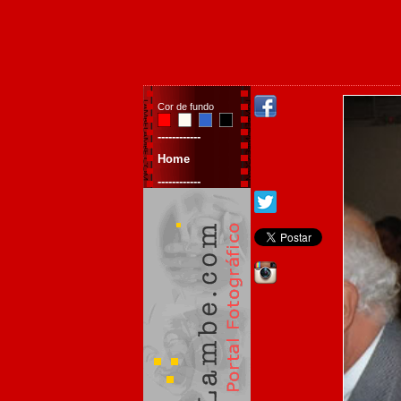
Cor de fundo
------------
Home
------------