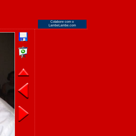
Colabore com o
LambeLambe.com