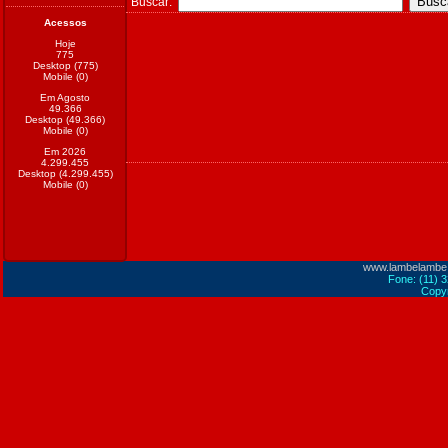
Buscar:
Acessos
Hoje
775
Desktop (775)
Mobile (0)
Em Agosto
49.366
Desktop (49.366)
Mobile (0)
Em 2026
4.299.455
Desktop (4.299.455)
Mobile (0)
www.lambelambe
Fone: (11) 
Copyr