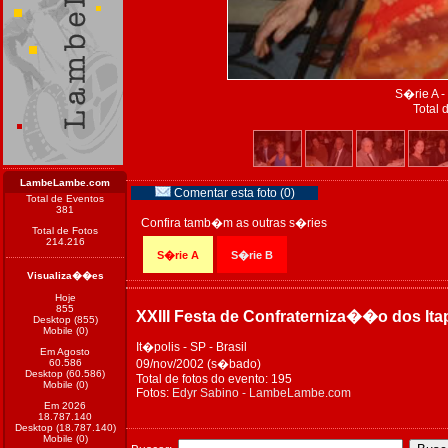
S�rie A -
Total 
LambeLambe.com
Comentar esta foto (0)
Total de Eventos
381
Confira tamb�m as outras s�ries
Total de Fotos
214.216
S�rie A
S�rie B
Visualiza��es
Hoje
855
XXIII Festa de Confraterniza��o dos Ita
Desktop (855)
Mobile (0)
It�polis - SP - Brasil
Em Agosto
60.586
09/nov/2002 (s�bado)
Desktop (60.586)
Total de fotos do evento: 195
Mobile (0)
Fotos:
Edyr Sabino - LambeLambe.com
Em 2026
18.787.140
Desktop (18.787.140)
Mobile (0)