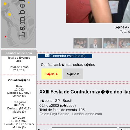
S�rie A -
Total 
LambeLambe.com
Comentar esta foto (0)
Total de Eventos
381
Confira tamb�m as outras s�ries
Total de Fotos
214.216
S�rie A
S�rie B
Visualiza��es
Hoje
12.982
XXIII Festa de Confraterniza��o dos Ita
Desktop (12.982)
Mobile (0)
It�polis - SP - Brasil
Em Agosto
89.013
09/nov/2002 (s�bado)
Desktop (89.013)
Total de fotos do evento: 195
Mobile (0)
Fotos:
Edyr Sabino - LambeLambe.com
Em 2026
18.815.567
Desktop (18.815.567)
Mobile (0)