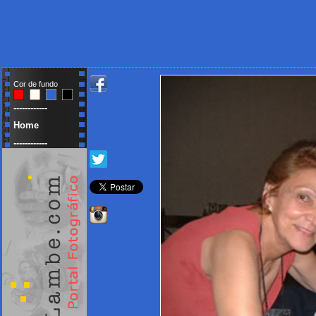
Cor de fundo
------------
Home
------------