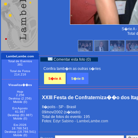
S�rie A -
Total 
LambeLambe.com
Comentar esta foto (0)
Total de Eventos
381
Confira tamb�m as outras s�ries
Total de Fotos
214.216
S�rie A
S�rie B
Visualiza��es
Hoje
2.256
XXIII Festa de Confraterniza��o dos Ita
Desktop (2.256)
Mobile (0)
It�polis - SP - Brasil
Em Agosto
61.987
09/nov/2002 (s�bado)
Desktop (61.987)
Total de fotos do evento: 195
Mobile (0)
Fotos:
Edyr Sabino - LambeLambe.com
Em 2026
18.788.541
Desktop (18.788.541)
Mobile (0)