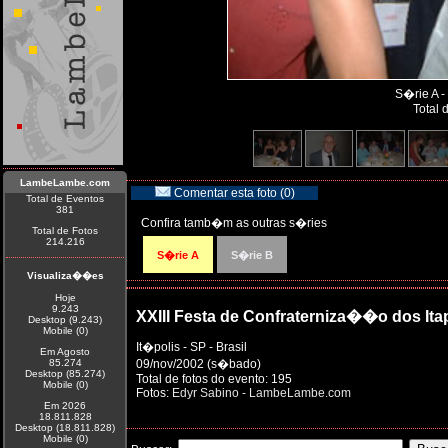
S�rie A -
Total 
LambeLambe.com
Comentar esta foto (0)
Total de Eventos
381
Confira tamb�m as outras s�ries
Total de Fotos
214.216
S�rie A
S�rie B
Visualiza��es
Hoje
9.243
XXIII Festa de Confraterniza��o dos Ita
Desktop (9.243)
Mobile (0)
It�polis - SP - Brasil
Em Agosto
85.274
09/nov/2002 (s�bado)
Desktop (85.274)
Total de fotos do evento: 195
Mobile (0)
Fotos:
Edyr Sabino - LambeLambe.com
Em 2026
18.811.828
Desktop (18.811.828)
Mobile (0)