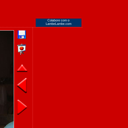
Colabore com o
LambeLambe.com