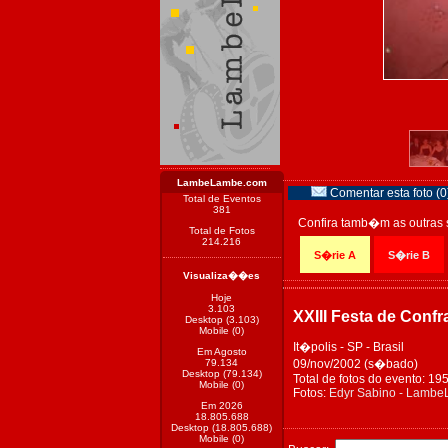
LambeLambe.com
Comentar esta foto (0
Total de Eventos
381
Confira tamb�m as outras 
Total de Fotos
214.216
S�rie A
S�rie B
Visualiza��es
Hoje
3.103
XXIII Festa de Conf
Desktop (3.103)
Mobile (0)
It�polis - SP - Brasil
Em Agosto
79.134
09/nov/2002 (s�bado)
Desktop (79.134)
Total de fotos do evento: 19
Mobile (0)
Fotos:
Edyr Sabino - Lamb
Em 2026
18.805.688
Desktop (18.805.688)
Mobile (0)