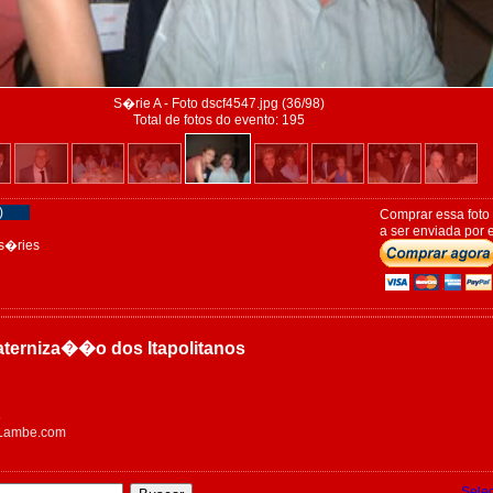
S�rie A - Foto dscf4547.jpg (36/98)
Total de fotos do evento: 195
)
Comprar essa foto
a ser enviada por e
s�ries
raterniza��o dos Itapolitanos
5
eLambe.com
Sele