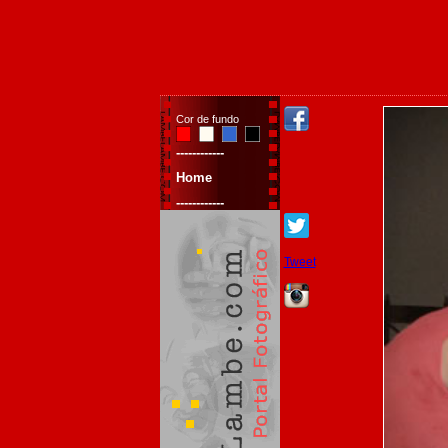
Cor de fundo
------------
Home
------------