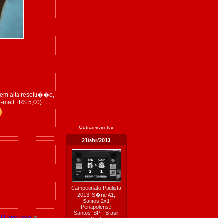
 em alta resolu��o,
-mail. (R$ 5,00)
Outros eventos
21/abr/2013
Campeonato Paulista
2013, S�rie A1,
Santos 2x1
Penapolense
Santos, SP - Brasil
ct Language
▼