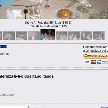
S�rie A - Foto dscf4545.jpg (34/98)
Total de fotos do evento: 195
)
Comprar essa foto
a ser enviada por e
s�ries
raterniza��o dos Itapolitanos
5
eLambe.com
Sele