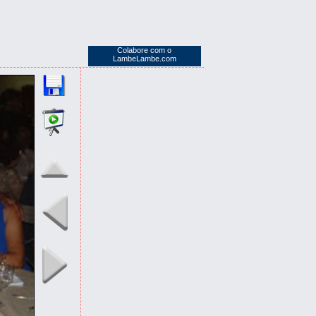
Colabore com o
LambeLambe.com