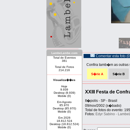
LambeLambe.com
Comentar esta foto (0
Total de Eventos
381
Confira tamb�m as outras 
Total de Fotos
214.216
S�rie A
S�rie B
Visualiza��es
Hoje
9.939
XXIII Festa de Conf
Desktop (9.939)
Mobile (0)
It�polis - SP - Brasil
Em Agosto
85.970
09/nov/2002 (s�bado)
Desktop (85.970)
Total de fotos do evento: 19
Mobile (0)
Fotos:
Edyr Sabino - Lamb
Em 2026
18.812.524
Desktop (18.812.524)
Mobile (0)