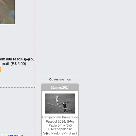
 em alta resolu��o,
-mail. (R$ 5,00)
Outros eventos
26/mar/2014
Campeonato Paulista de
Futebol 2014, S�o
Paulo 0(4)x(5)0
CAPenapolense
S�o Paulo, SP - Brasil
ct Language
▼