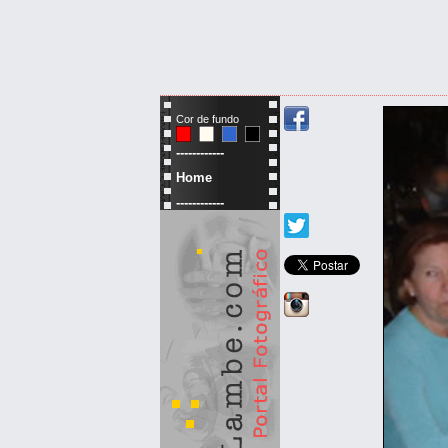
Cor de fundo
------------
Home
------------