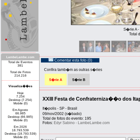
S�rie A -
Total 
LambeLambe.com
Comentar esta foto (0)
Total de Eventos
381
Confira tamb�m as outras s�ries
Total de Fotos
214.216
S�rie A
S�rie B
Visualiza��es
Hoje
7.254
XXIII Festa de Confraterniza��o dos Ita
Desktop (7.254)
Mobile (0)
It�polis - SP - Brasil
Em Agosto
66.985
09/nov/2002 (s�bado)
Desktop (66.985)
Total de fotos do evento: 195
Mobile (0)
Fotos:
Edyr Sabino - LambeLambe.com
Em 2026
18.793.539
Desktop (18.793.539)
Mobile (0)