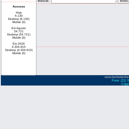
Buscar:
Acessos
Hoje
6.130
Desktop (6.130)
Mobile (0)
Em Agosto
54.721
Desktop (54.721)
Mobile (0)
Em 2026
4.304.810
Desktop (4.304.810)
Mobile (0)
www.lambelambe
Fone: (11) 
Copyr