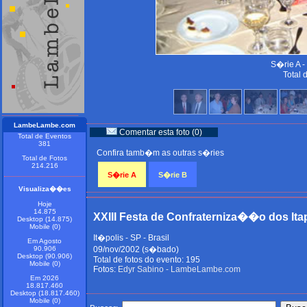
S�rie A -
Total 
LambeLambe.com
Comentar esta foto (0)
Total de Eventos
381
Confira tamb�m as outras s�ries
Total de Fotos
214.216
S�rie A
S�rie B
Visualiza��es
Hoje
14.875
XXIII Festa de Confraterniza��o dos Ita
Desktop (14.875)
Mobile (0)
It�polis - SP - Brasil
Em Agosto
90.906
09/nov/2002 (s�bado)
Desktop (90.906)
Total de fotos do evento: 195
Mobile (0)
Fotos:
Edyr Sabino - LambeLambe.com
Em 2026
18.817.460
Desktop (18.817.460)
Mobile (0)