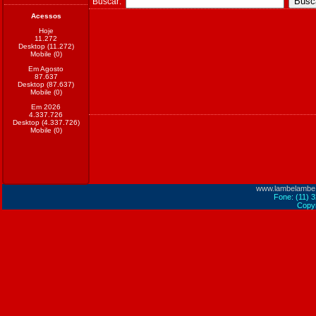
Buscar:
Acessos
Hoje
11.272
Desktop (11.272)
Mobile (0)
Em Agosto
87.637
Desktop (87.637)
Mobile (0)
Em 2026
4.337.726
Desktop (4.337.726)
Mobile (0)
www.lambelambe
Fone: (11) 
Copyr