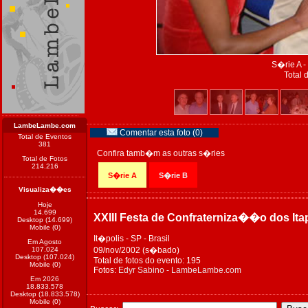
S�rie A -
Total 
LambeLambe.com
Comentar esta foto (0)
Total de Eventos
381
Confira tamb�m as outras s�ries
Total de Fotos
214.216
S�rie A
S�rie B
Visualiza��es
Hoje
14.699
XXIII Festa de Confraterniza��o dos Ita
Desktop (14.699)
Mobile (0)
It�polis - SP - Brasil
Em Agosto
107.024
09/nov/2002 (s�bado)
Desktop (107.024)
Total de fotos do evento: 195
Mobile (0)
Fotos:
Edyr Sabino - LambeLambe.com
Em 2026
18.833.578
Desktop (18.833.578)
Mobile (0)