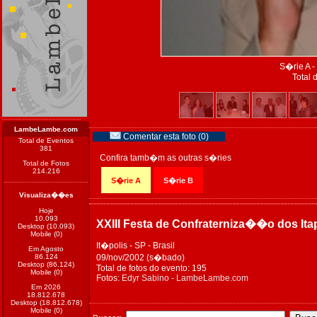
S�rie A -
Total 
LambeLambe.com
Comentar esta foto (0)
Total de Eventos
381
Confira tamb�m as outras s�ries
Total de Fotos
214.216
S�rie A
S�rie B
Visualiza��es
Hoje
10.093
XXIII Festa de Confraterniza��o dos Ita
Desktop (10.093)
Mobile (0)
It�polis - SP - Brasil
Em Agosto
86.124
09/nov/2002 (s�bado)
Desktop (86.124)
Total de fotos do evento: 195
Mobile (0)
Fotos:
Edyr Sabino - LambeLambe.com
Em 2026
18.812.678
Desktop (18.812.678)
Mobile (0)