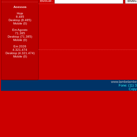
Buscar:
Acessos
Hoje
8.485
Desktop (8.485)
Mobile (0)
Em Agosto
71.385
Desktop (71.385)
Mobile (0)
Em 2026
4.321.474
Desktop (4.321.474)
Mobile (0)
www.lambelambe
Fone: (11) 
Copyr