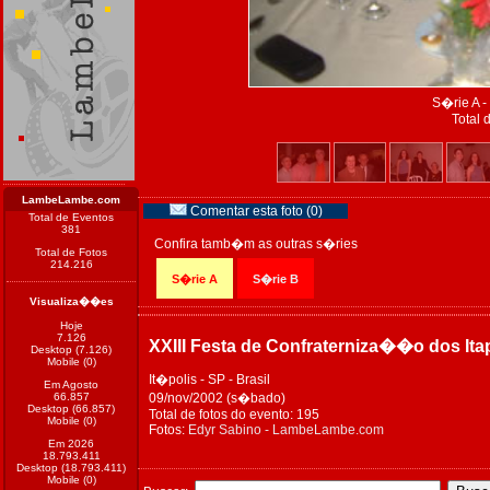
S�rie A -
Total 
LambeLambe.com
Comentar esta foto (0)
Total de Eventos
381
Confira tamb�m as outras s�ries
Total de Fotos
214.216
S�rie A
S�rie B
Visualiza��es
Hoje
7.126
XXIII Festa de Confraterniza��o dos Ita
Desktop (7.126)
Mobile (0)
It�polis - SP - Brasil
Em Agosto
66.857
09/nov/2002 (s�bado)
Desktop (66.857)
Total de fotos do evento: 195
Mobile (0)
Fotos:
Edyr Sabino - LambeLambe.com
Em 2026
18.793.411
Desktop (18.793.411)
Mobile (0)