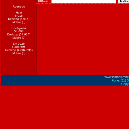
Buscar:
Acessos
Hoje
6.015
Desktop (6.015)
Mobile (0)
Em Agosto
54.606
Desktop (54.606)
Mobile (0)
Em 2026
4.304.695
Desktop (4.304.695)
Mobile (0)
www.lambelambe
Fone: (11) 
Copyr