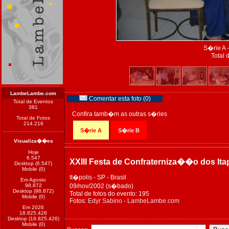
S�rie A -
Total 
LambeLambe.com
Comentar esta foto (0)
Total de Eventos
381
Confira tamb�m as outras s�ries
Total de Fotos
214.216
S�rie A
S�rie B
Visualiza��es
Hoje
6.547
XXIII Festa de Confraterniza��o dos Ita
Desktop (6.547)
Mobile (0)
It�polis - SP - Brasil
Em Agosto
98.872
09/nov/2002 (s�bado)
Desktop (98.872)
Total de fotos do evento: 195
Mobile (0)
Fotos:
Edyr Sabino - LambeLambe.com
Em 2026
18.825.426
Desktop (18.825.426)
Mobile (0)