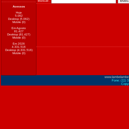
Buscar:
Acessos
Hoje
5.062
Desktop (5.062)
Mobile (0)
Em Agosto
81.427
Desktop (81.427)
Mobile (0)
Em 2026
4.331.516
Desktop (4.331.516)
Mobile (0)
www.lambelambe
Fone: (11) 
Copyr