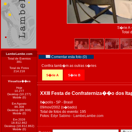
S�rie A -
Total 
LambeLambe.com
Comentar esta foto (0)
Total de Eventos
381
Confira tamb�m as outras s�ries
Total de Fotos
214.216
S�rie A
S�rie B
Visualiza��es
Hoje
10.277
XXIII Festa de Confraterniza��o dos Ita
Desktop (10.277)
Mobile (0)
It�polis - SP - Brasil
Em Agosto
86.308
09/nov/2002 (s�bado)
Desktop (86.308)
Total de fotos do evento: 195
Mobile (0)
Fotos:
Edyr Sabino - LambeLambe.com
Em 2026
18.812.862
Desktop (18.812.862)
Mobile (0)