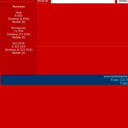
Buscar:
Acessos
Hoje
8.634
Desktop (8.634)
Mobile (0)
Em Agosto
71.534
Desktop (71.534)
Mobile (0)
Em 2026
4.321.623
Desktop (4.321.623)
Mobile (0)
www.lambelambe
Fone: (11) 
Copyr