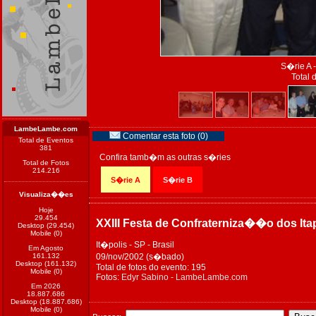
S�rie A -
Total 
LambeLambe.com
Comentar esta foto (0)
Total de Eventos
381
Confira tamb�m as outras s�ries
Total de Fotos
214.216
S�rie A
S�rie B
Visualiza��es
Hoje
29.454
XXIII Festa de Confraterniza��o dos Ita
Desktop (29.454)
Mobile (0)
It�polis - SP - Brasil
Em Agosto
161.132
09/nov/2002 (s�bado)
Desktop (161.132)
Total de fotos do evento: 195
Mobile (0)
Fotos:
Edyr Sabino - LambeLambe.com
Em 2026
18.887.686
Desktop (18.887.686)
Mobile (0)