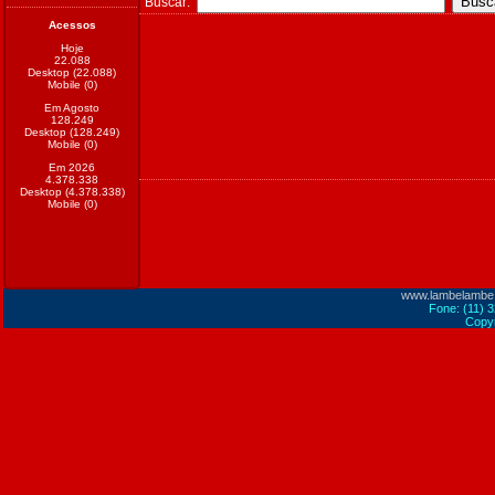
Buscar:
Acessos
Hoje
22.088
Desktop (22.088)
Mobile (0)
Em Agosto
128.249
Desktop (128.249)
Mobile (0)
Em 2026
4.378.338
Desktop (4.378.338)
Mobile (0)
www.lambelambe
Fone: (11) 
Copyr