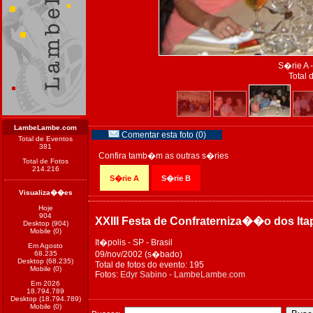
S�rie A -
Total 
LambeLambe.com
Comentar esta foto (0)
Total de Eventos
381
Confira tamb�m as outras s�ries
Total de Fotos
214.216
S�rie A
S�rie B
Visualiza��es
Hoje
904
XXIII Festa de Confraterniza��o dos Ita
Desktop (904)
Mobile (0)
It�polis - SP - Brasil
Em Agosto
68.235
09/nov/2002 (s�bado)
Desktop (68.235)
Total de fotos do evento: 195
Mobile (0)
Fotos:
Edyr Sabino - LambeLambe.com
Em 2026
18.794.789
Desktop (18.794.789)
Mobile (0)