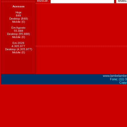
Buscar:
Acessos
Hoje
849
Desktop (849)
Mobile (0)
Em Agosto
55.888
Desktop (55.888)
Mobile (0)
Em 2026
4.305.977
Desktop (4.305.977)
Mobile (0)
www.lambelambe
Fone: (11) 
Copyr