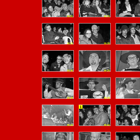
18:31
18:31
18:33
18:33
18:36
18:43
18:43
18:43
1
18:44
18:44