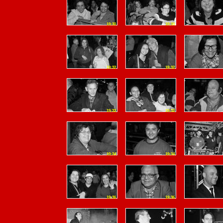
19:30
19:30
19:32
19:32
19:32
19:32
19:34
19:34
19:36
19:36