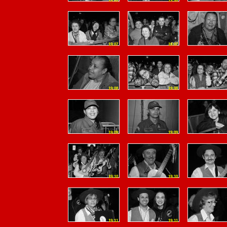
19:05
19:06
19:07
19:07
19:08
19:08
19:09
19:09
19:10
19:10
19:11
19:11