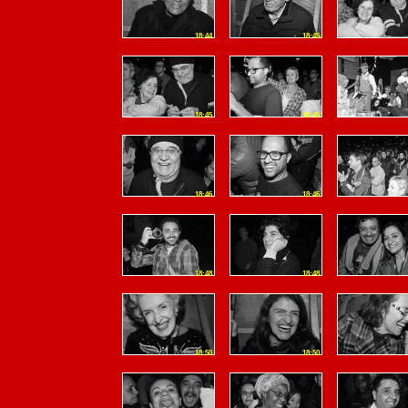
18:44
18:45
18:45
18:45
18:46
18:46
18:48
18:48
18:50
18:50