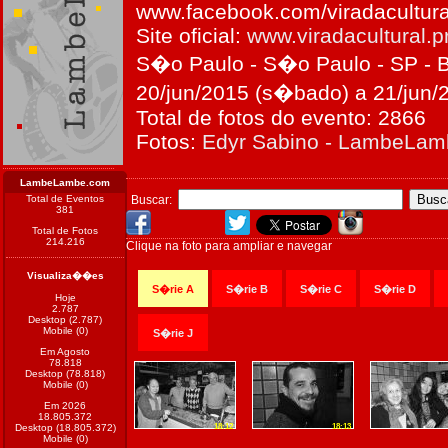
www.facebook.com/viradacultural
Site oficial:
www.viradacultural.pr
S�o Paulo - S�o Paulo - SP - B
20/jun/2015 (s�bado) a 21/jun/
Total de fotos do evento: 2866
Fotos:
Edyr Sabino - LambeLa
LambeLambe.com
Total de Eventos
Buscar:
381
Total de Fotos
214.216
Clique na foto para ampliar e navegar
Visualiza��es
S�rie A
S�rie B
S�rie C
S�rie D
Hoje
2.787
Desktop (2.787)
Mobile (0)
S�rie J
Em Agosto
78.818
Desktop (78.818)
Mobile (0)
Em 2026
18.805.372
Desktop (18.805.372)
18:12
18:13
Mobile (0)