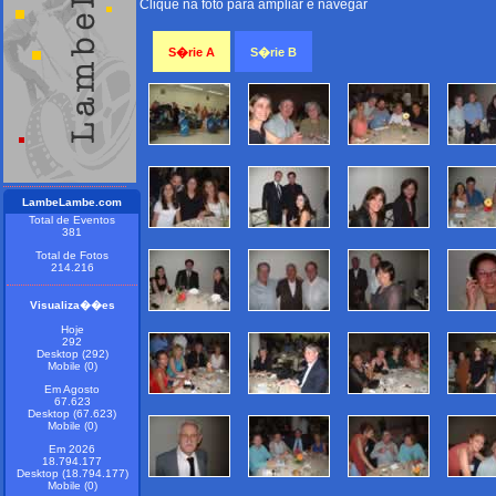
Clique na foto para ampliar e navegar
S�rie A
S�rie B
LambeLambe.com
Total de Eventos
381
Total de Fotos
214.216
Visualiza��es
Hoje
292
Desktop (292)
Mobile (0)
Em Agosto
67.623
Desktop (67.623)
Mobile (0)
Em 2026
18.794.177
Desktop (18.794.177)
Mobile (0)