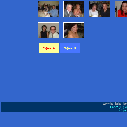
S�rie A
S�rie B
www.lambelambe
Fone: (11) 
Copyr